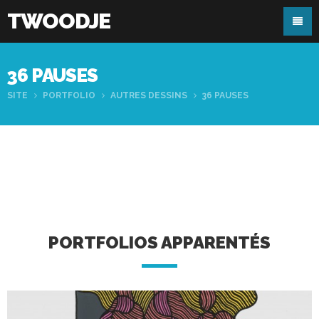
TWOODJE
36 PAUSES
SITE
PORTFOLIO
AUTRES DESSINS
36 PAUSES
PORTFOLIOS APPARENTÉS