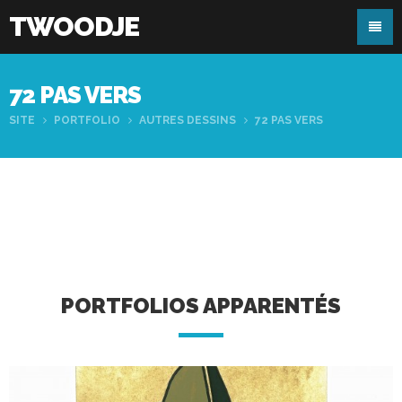
TWOODJE
72 PAS VERS
SITE
PORTFOLIO
AUTRES DESSINS
72 PAS VERS
PORTFOLIOS APPARENTÉS