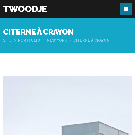
TWOODJE
CITERNE À CRAYON
SITE
PORTFOLIO
NEW YORK
CITERNE À CRAYON