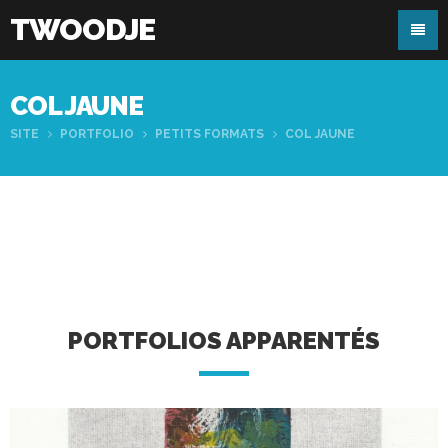
TWOODJE
COL JAUNE
SITE
PORTFOLIO
PETITS FORMATS
COL JAUNE
PORTFOLIOS APPARENTÉS