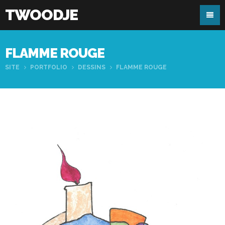
TWOODJE
FLAMME ROUGE
SITE
PORTFOLIO
DESSINS
FLAMME ROUGE