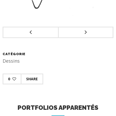
CATÉGORIE
Dessins
0
SHARE
PORTFOLIOS APPARENTÉS