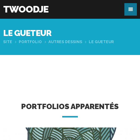
TWOODJE
LE GUETEUR
SITE
PORTFOLIO
AUTRES DESSINS
LE GUETEUR
PORTFOLIOS APPARENTÉS