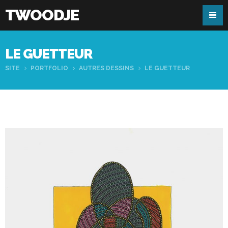
TWOODJE
LE GUETTEUR
SITE
PORTFOLIO
AUTRES DESSINS
LE GUETTEUR