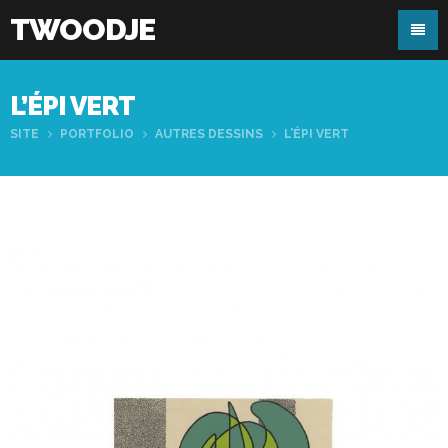
TWOODJE
L’ÉPI VERT
SITE
PORTFOLIO
AUTRES DESSINS
L’ÉPI VERT