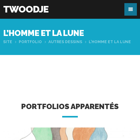
TWOODJE
L’HOMME ET LA LUNE
SITE
PORTFOLIO
AUTRES DESSINS
L’HOMME ET LA LUNE
PORTFOLIOS APPARENTÉS