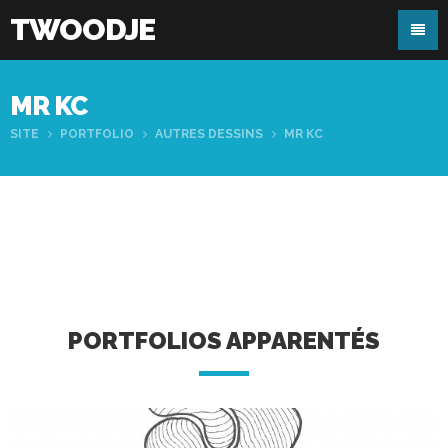
TWOODJE
MR KC
SITE
PORTFOLIO
AUTRES DESSINS
MR KC
PORTFOLIOS APPARENTÉS