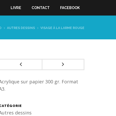
S
LIVRE
CONTACT
FACEBOOK
O
AUTRES DESSINS
VISAGE À LA LARME ROUGE
Acrylique sur papier 300 gr. Format
A3.
CATÉGORIE
Autres dessins