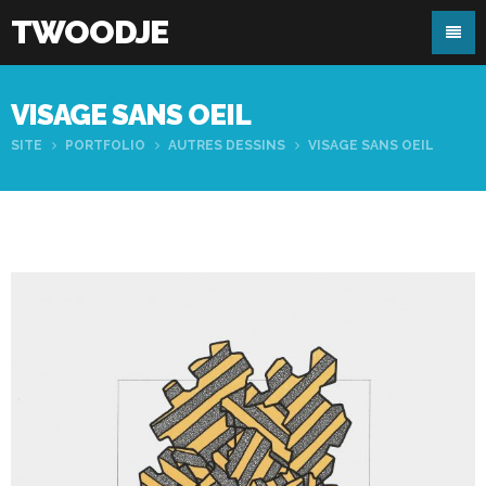
TWOODJE
VISAGE SANS OEIL
SITE
PORTFOLIO
AUTRES DESSINS
VISAGE SANS OEIL