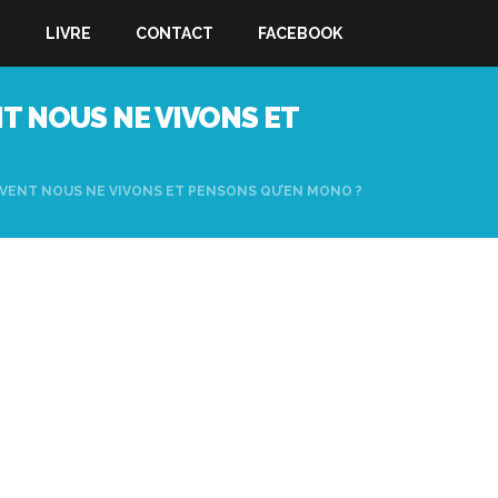
S
LIVRE
CONTACT
FACEBOOK
T NOUS NE VIVONS ET
VENT NOUS NE VIVONS ET PENSONS QU’EN MONO ?