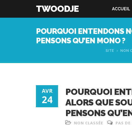
TWOODJE
ACCUEIL
POURQUOI ENTENDONS NO
PENSONS QU’EN MONO ?
SITE
NON 
POURQUOI ENT
AVR
24
ALORS QUE SOU
PENSONS QU’E
NON CLASSÉE
PAS DE