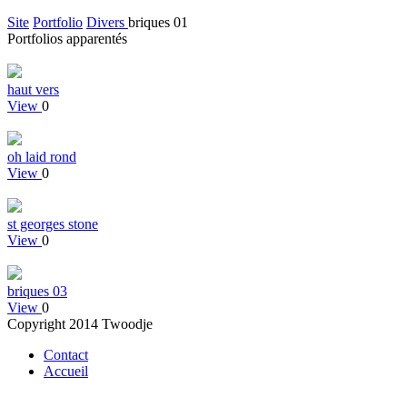
Site
Portfolio
Divers
briques 01
Portfolios apparentés
haut vers
View
0
oh laid rond
View
0
st georges stone
View
0
briques 03
View
0
Copyright 2014 Twoodje
Contact
Accueil