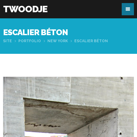
TWOODJE
ESCALIER BÉTON
SITE
PORTFOLIO
NEW YORK
ESCALIER BÉTON