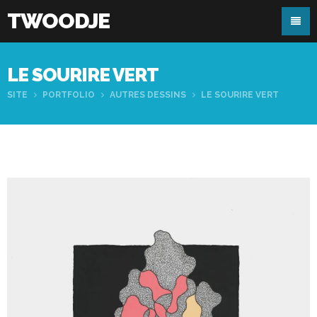
TWOODJE
LE SOURIRE VERT
SITE
PORTFOLIO
AUTRES DESSINS
LE SOURIRE VERT