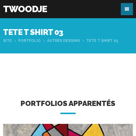
TWOODJE
TETE T SHIRT 03
SITE
PORTFOLIO
AUTRES DESSINS
TETE T SHIRT 03
PORTFOLIOS APPARENTÉS